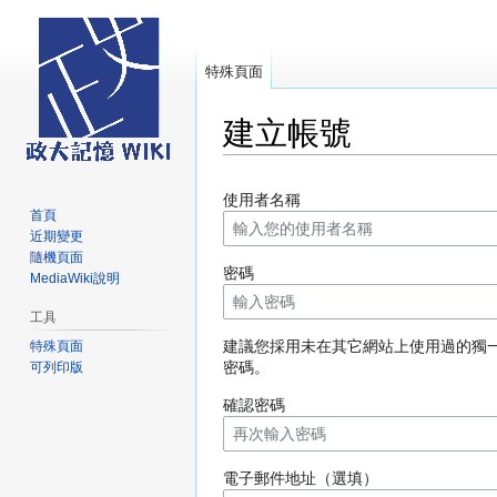
特殊頁面
建立帳號
跳
跳
使用者名稱
至
至
首頁
導
搜
近期變更
覽
尋
隨機頁面
密碼
MediaWiki說明
工具
建議您採用未在其它網站上使用過的獨
特殊頁面
密碼。
可列印版
確認密碼
電子郵件地址（選填）