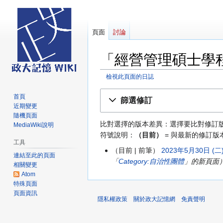
頁面
討論
「經營管理碩士學
檢視此頁面的日誌
跳
跳
首頁
篩選修訂
至
至
近期變更
導
搜
隨機頁面
比對選擇的版本差異：選擇要比對修訂
MediaWiki說明
覽
尋
符號說明：
（目前）
= 與最新的修訂版
工具
目前
前筆
2023年5月30日 (二)
2023
連結至此的頁面
「
Category:自治性團體
」的新頁面
年
相關變更
5
Atom
特殊頁面
月
頁面資訊
30
隱私權政策
關於政大記憶網
免責聲明
日
(星