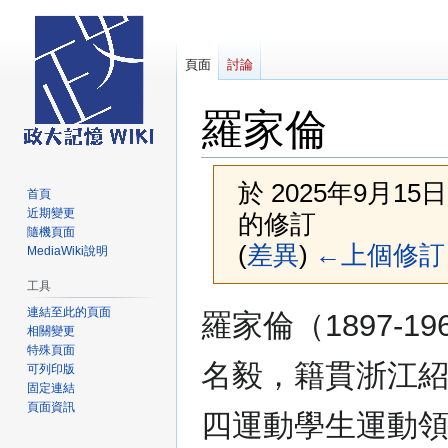
頁面
討論
羅家倫
於 2025年9月15日 
首頁
近期變更
的修訂
隨機頁面
(
差異
)
←上個修訂
MediaWiki說明
工具
跳
跳
連結至此的頁面
羅家倫（1897-1
相關變更
至
至
特殊頁面
導
搜
名毅，籍貫浙江
可列印版
覽
尋
固定連結
頁面資訊
四運動學生運動