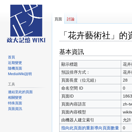
頁面
討論
「花卉藝術社」的
基本資訊
跳
跳
至
至
首頁
近期變更
導
搜
顯示標題
花卉
隨機頁面
覽
尋
預設排序方式：
花卉
MediaWiki說明
頁面長度（位元組）
28
工具
命名空間 ID
0
連結至此的頁面
頁面ID
186
相關變更
特殊頁面
頁面內容語言
zh-
頁面資訊
頁面內容模型
wikit
由機器人建立索引
允許
指向此頁面的重新導向頁面數量
0