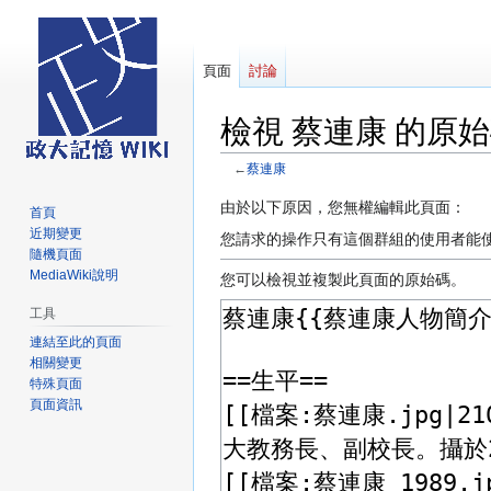
頁面
討論
檢視 蔡連康 的原
←
蔡連康
跳
跳
由於以下原因，您無權編輯此頁面：
首頁
至
至
近期變更
您請求的操作只有這個群組的使用者能
導
搜
隨機頁面
MediaWiki說明
覽
尋
您可以檢視並複製此頁面的原始碼。
工具
連結至此的頁面
相關變更
特殊頁面
頁面資訊