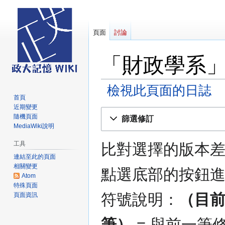
頁面
討論
「財政學系
檢視此頁面的日誌
首頁
近期變更
跳
跳
隨機頁面
篩選修訂
至
至
MediaWiki說明
導
搜
工具
比對選擇的版本
覽
尋
連結至此的頁面
相關變更
點選底部的按鈕
Atom
特殊頁面
符號說明：
（目
頁面資訊
筆）
= 與前一筆