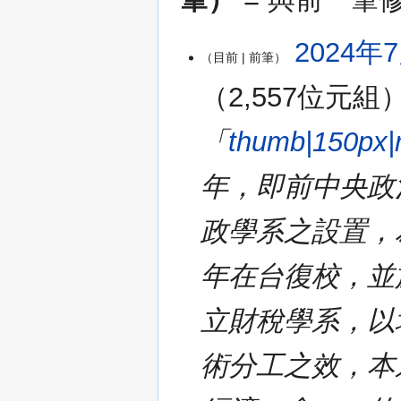
2024
2024年7
目前
前筆
年
7
2,557位元組
月
17
「
thumb|150px
日
(星
年，即前中央政
期
三)
政學系之設置，
年在台復校，並
立財稅學系，以
術分工之效，本