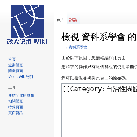
頁面
討論
檢視 資科系學會 
←
資科系學會
跳
跳
由於以下原因，您無權編輯此頁面：
首頁
至
至
近期變更
您請求的操作只有這個群組的使用者能
導
搜
隨機頁面
MediaWiki說明
覽
尋
您可以檢視並複製此頁面的原始碼。
工具
連結至此的頁面
相關變更
特殊頁面
頁面資訊