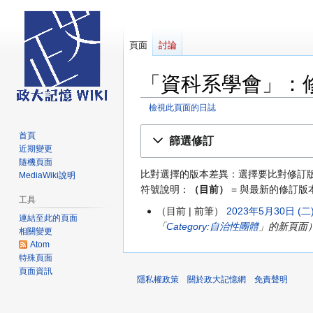
頁面
討論
「資科系學會」：
檢視此頁面的日誌
跳
跳
首頁
篩選修訂
至
至
近期變更
導
搜
隨機頁面
比對選擇的版本差異：選擇要比對修訂
MediaWiki說明
覽
尋
符號說明：
（目前）
= 與最新的修訂版
工具
目前
前筆
2023年5月30日 (二)
2023
連結至此的頁面
「
Category:自治性團體
」的新頁面
年
相關變更
5
Atom
特殊頁面
月
頁面資訊
30
隱私權政策
關於政大記憶網
免責聲明
日
(星