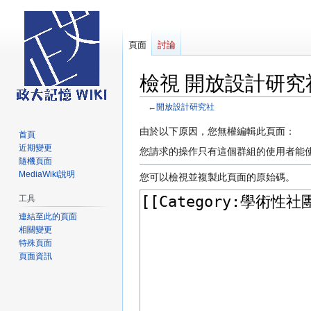
頁面
討論
檢視 開放設計研究
←
開放設計研究社
跳
跳
由於以下原因，您無權編輯此頁面：
首頁
至
至
近期變更
您請求的操作只有這個群組的使用者能
導
搜
隨機頁面
MediaWiki說明
覽
尋
您可以檢視並複製此頁面的原始碼。
工具
連結至此的頁面
相關變更
特殊頁面
頁面資訊