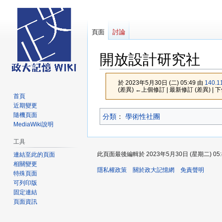
頁面
討論
開放設計研究社
於 2023年5月30日 (二) 05:49 由
140.1
(差異) ←上個修訂 | 最新修訂 (差異) | 
首頁
近期變更
跳
跳
隨機頁面
分類
：​
學術性社團
至
至
MediaWiki說明
導
搜
工具
覽
尋
此頁面最後編輯於 2023年5月30日 (星期二) 05:
連結至此的頁面
相關變更
隱私權政策
關於政大記憶網
免責聲明
特殊頁面
可列印版
固定連結
頁面資訊