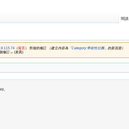
閱讀
19.115.74
（
留言
）
所做的修訂
（建立內容為「
Category:學術性社團
」的新頁面）
下個修訂→ (差異)
49。