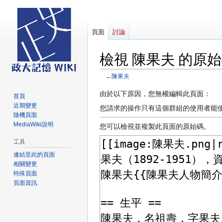
頁面
討論
檢視 陳果夫 的原
←
陳果夫
跳
跳
由於以下原因，您無權編輯此頁面：
首頁
至
至
近期變更
您請求的操作只有這個群組的使用者能
導
搜
隨機頁面
MediaWiki說明
覽
尋
您可以檢視並複製此頁面的原始碼。
工具
連結至此的頁面
相關變更
特殊頁面
頁面資訊