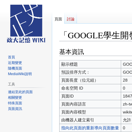
頁面
討論
「GOOGLE學生
基本資訊
跳
跳
至
至
首頁
近期變更
導
搜
顯示標題
GO
隨機頁面
覽
尋
預設排序方式：
GO
MediaWiki說明
頁面長度（位元組）
28
工具
命名空間 ID
0
連結至此的頁面
頁面ID
184
相關變更
特殊頁面
頁面內容語言
zh-
頁面資訊
頁面內容模型
wikit
由機器人建立索引
允許
指向此頁面的重新導向頁面數量
0