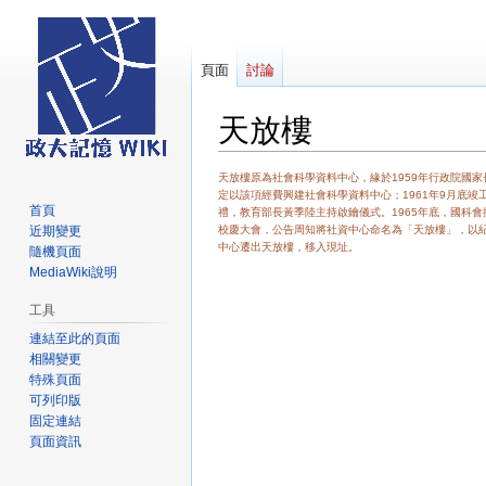
頁面
討論
天放樓
跳
跳
天放樓原為社會科學資料中心，緣於1959年行政院國家
定以該項經費興建社會科學資料中心；1961年9月底竣
至
至
首頁
禮，教育部長黃季陸主持啟鑰儀式。1965年底，國科會撥
導
搜
近期變更
校慶大會，公告周知將社資中心命名為「天放樓」，以紀念
中心遷出天放樓，移入現址。
覽
尋
隨機頁面
MediaWiki說明
工具
連結至此的頁面
相關變更
特殊頁面
可列印版
固定連結
頁面資訊