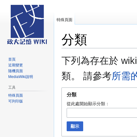
特殊頁面
分類
跳
跳
下列為存在於 wi
首頁
至
至
近期變更
導
搜
隨機頁面
類。 請參考
所需
覽
尋
MediaWiki說明
工具
分類
特殊頁面
可列印版
從此處開始顯示分類：
顯示