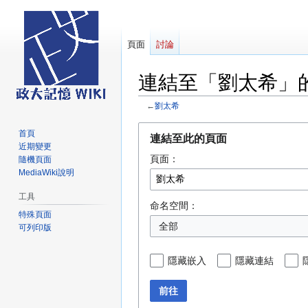
頁面
討論
連結至「劉太希」
←
劉太希
跳
跳
首頁
連結至此的頁面
至
至
近期變更
頁面：
導
搜
隨機頁面
MediaWiki說明
覽
尋
工具
命名空間：
特殊頁面
全部
可列印版
隱藏嵌入
隱藏連結
前往