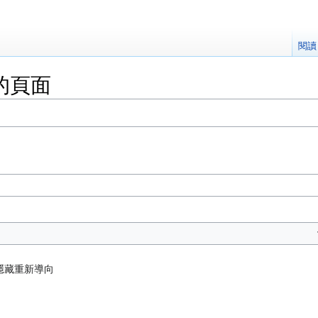
閱讀
的頁面
隱藏重新導向