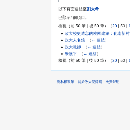
以下頁面連結至
劉太希
：
已顯示4個項目。
檢視（
前 50 筆
|
後 50 筆
）（
20
|
50
|
政大校史遺忘的校園建築：化南新村
政大人名錄
‎
（
← 連結
）
政大教師
‎
（
← 連結
）
朱護平
‎
（
← 連結
）
檢視（
前 50 筆
|
後 50 筆
）（
20
|
50
|
隱私權政策
關於政大記憶網
免責聲明