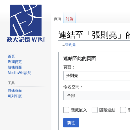
頁面
討論
連結至「張則堯」
←
張則堯
跳
跳
首頁
連結至此的頁面
至
至
近期變更
頁面：
導
搜
隨機頁面
MediaWiki說明
覽
尋
工具
命名空間：
特殊頁面
全部
可列印版
隱藏嵌入
隱藏連結
前往