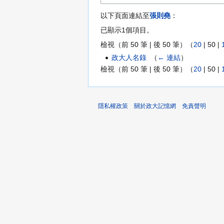
以下頁面連結至
張則堯
：
已顯示1個項目。
檢視（
前 50 筆
|
後 50 筆
）（
20
|
50
|
政大人名錄
‎
（
← 連結
）
檢視（
前 50 筆
|
後 50 筆
）（
20
|
50
|
隱私權政策
關於政大記憶網
免責聲明