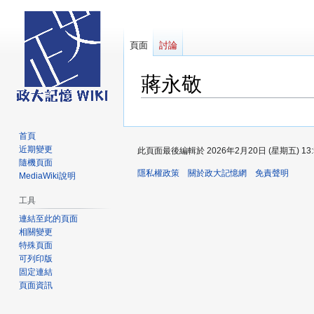
頁面
討論
蔣永敬
跳
跳
至
至
首頁
導
搜
近期變更
此頁面最後編輯於 2026年2月20日 (星期五) 13:
覽
尋
隨機頁面
隱私權政策
關於政大記憶網
免責聲明
MediaWiki說明
工具
連結至此的頁面
相關變更
特殊頁面
可列印版
固定連結
頁面資訊