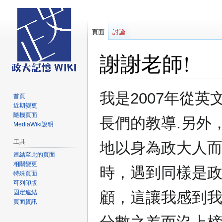
頁面
討論
謝謝老師!
跳
跳
我是2007年從
首頁
至
至
近期變更
導
搜
隨機頁面
長們的教導.另外
覽
尋
MediaWiki說明
工具
地以身為政大人
連結至此的頁面
相關變更
時，遇到同樣是
特殊頁面
可列印版
固定連結
顧，這讓我感到我
頁面資訊