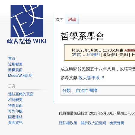
頁面
討論
哲學系學會
於 2023年5月30日 (二) 05:34 由
Admin
(
差異
)
←上個修訂
| 最新修訂 (差異) | 
首頁
近期變更
跳
跳
成立時間於民國五十八年八月，以培育
隨機頁面
至
至
MediaWiki說明
參考文獻:
政大哲學系
導
搜
工具
覽
尋
分類
：​
自治性團體
連結至此的頁面
相關變更
特殊頁面
可列印版
此頁面最後編輯於 2023年5月30日 (星期二) 05:
固定連結
頁面資訊
隱私權政策
關於政大記憶網
免責聲明