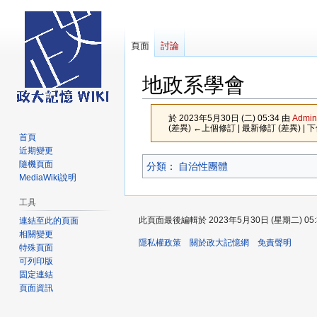
頁面
討論
地政系學會
於 2023年5月30日 (二) 05:34 由
Admin
(差異) ←上個修訂 | 最新修訂 (差異) | 
首頁
近期變更
跳
跳
隨機頁面
分類
：​
自治性團體
至
至
MediaWiki說明
導
搜
工具
覽
尋
此頁面最後編輯於 2023年5月30日 (星期二) 05:
連結至此的頁面
相關變更
隱私權政策
關於政大記憶網
免責聲明
特殊頁面
可列印版
固定連結
頁面資訊