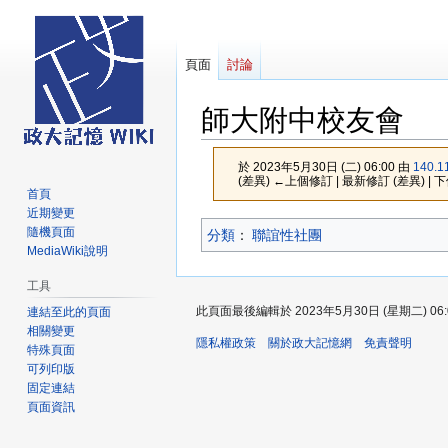
頁面
討論
師大附中校友會
於 2023年5月30日 (二) 06:00 由
140.1
(差異) ←上個修訂 | 最新修訂 (差異) | 
首頁
近期變更
跳
跳
隨機頁面
分類
：​
聯誼性社團
至
至
MediaWiki說明
導
搜
工具
覽
尋
此頁面最後編輯於 2023年5月30日 (星期二) 06:
連結至此的頁面
相關變更
隱私權政策
關於政大記憶網
免責聲明
特殊頁面
可列印版
固定連結
頁面資訊