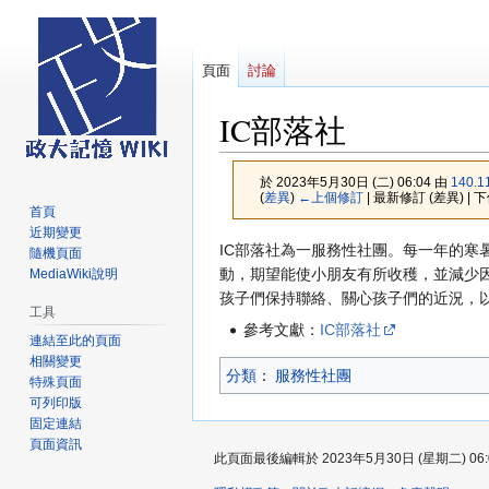
頁面
討論
IC部落社
於 2023年5月30日 (二) 06:04 由
140.1
(
差異
)
←上個修訂
| 最新修訂 (差異) | 
首頁
近期變更
跳
跳
IC部落社為一服務性社團。每一年的
隨機頁面
至
至
動，期望能使小朋友有所收穫，並減少
MediaWiki說明
導
搜
孩子們保持聯絡、關心孩子們的近況，
工具
覽
尋
參考文獻：
IC部落社
連結至此的頁面
相關變更
分類
：​
服務性社團
特殊頁面
可列印版
固定連結
頁面資訊
此頁面最後編輯於 2023年5月30日 (星期二) 06: