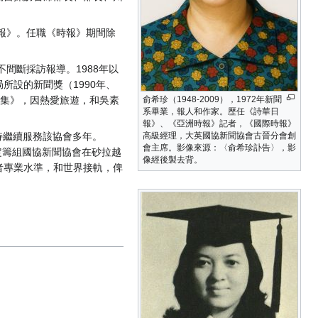
報》。任職《時報》期間除
間斷採訪報導。1988年以
設的新聞獎（1990年、
俞希珍（1948-2009），1972年新聞
凝選集》，因熱愛旅遊，和吳素
系畢業，報人和作家。歷任《詩華日
報》、《亞洲時報》記者，《國際時報》
高級經理，大英國協新聞協會古晉分會創
持繼續服務該協會多年。
會主席。影像來源：〈俞希珍訃告〉，影
加四次決定籌組國協新聞協會在砂拉越
像經後製去背。
者專業水準，和世界接軌，俾