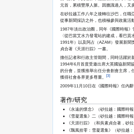
元首，累積豐厚人脈。因膽識過人，又
在砂拉越工作八年之後轉往沙巴，任職亞
從事新聞採訪之外，也積極參與政黨活
1987年淡出政治圈，同年《國際時報
〈從巴當艾水力發電站的建成，看巴貢水
1991年）以及阿占（AZAM）發展新
貞合著《天涯行踪》一書。
擔任記者和行政主管期間，同時活躍於新
1994年6月首度受邀出席大英國協新聞協會（Co
的分會，並獲推舉出任分會創會主席，
[3]
獲得社會各界更多尊重。
2009年11月10日在《國際時報》任內
著作/研究
《永遠的懷念》（砂拉越：國際時報，
《雪凝選集》二（砂拉越：國際時報，
《天涯行踪》（和吳素貞合著，砂拉越
《飄風拾零：雪凝選集》（砂拉越：