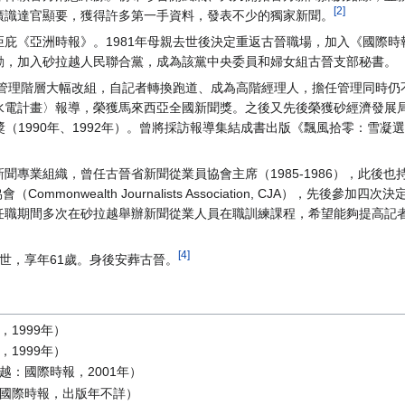
[2]
廣識達官顯要，獲得許多第一手資料，發表不少的獨家新聞。
庇《亞洲時報》。1981年母親去世後決定重返古晉職場，加入《國際時
動，加入砂拉越人民聯合黨，成為該黨中央委員和婦女組古晉支部秘書。
》管理階層大幅改組，自記者轉換跑道、成為高階經理人，擔任管理同時仍不
電計畫〉報導，榮獲馬來西亞全國新聞獎。之後又先後榮獲砂經濟發展局所
聞獎（1990年、1992年）。曾將採訪報導集結成書出版《飄風拾零：雪
聞專業組織，曾任古晉省新聞從業員協會主席（1985-1986），此後也
mmonwealth Journalists Association, CJA），先後參
任職期間多次在砂拉越舉辦新聞從業人員在職訓練課程，希望能夠提高記
[4]
辭世，享年61歲。身後安葬古晉。
1999年）
1999年）
：國際時報，2001年）
國際時報，出版年不詳）