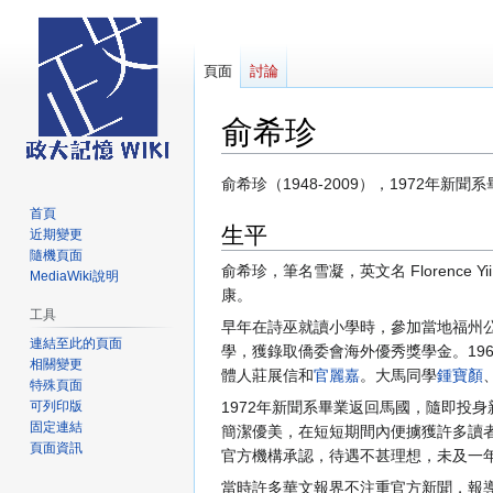
頁面
討論
俞希珍
跳
跳
俞希珍（1948-2009），1972
至
至
首頁
生平
導
搜
近期變更
覽
尋
隨機頁面
俞希珍，筆名雪凝，英文名 Florenc
MediaWiki說明
康。
工具
早年在詩巫就讀小學時，參加當地福州公
連結至此的頁面
學，獲錄取僑委會海外優秀獎學金。19
相關變更
體人莊展信和
官麗嘉
。大馬同學
鍾寶顏
特殊頁面
可列印版
1972年新聞系畢業返回馬國，隨即投
固定連結
簡潔優美，在短短期間內便擄獲許多讀
頁面資訊
官方機構承認，待遇不甚理想，未及一
當時許多華文報界不注重官方新聞，報