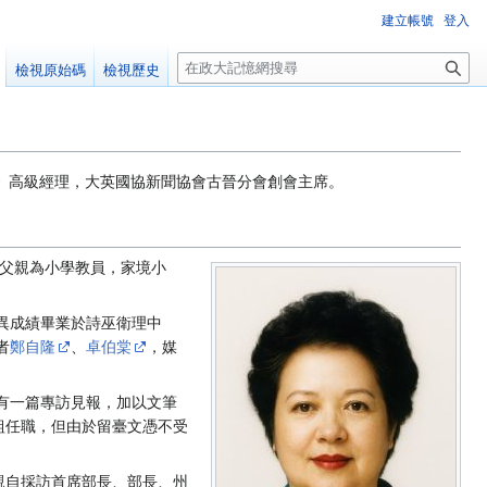
建立帳號
登入
搜
檢視原始碼
檢視歷史
尋
時報》高級經理，大英國協新聞協會古晉分會創會主席。
清，父親為小學教員，家境小
異成績畢業於詩巫衛理中
者
鄭自隆
、
卓伯棠
，媒
有一篇專訪見報，加以文筆
組任職，但由於留臺文憑不受
親自採訪首席部長、部長、州