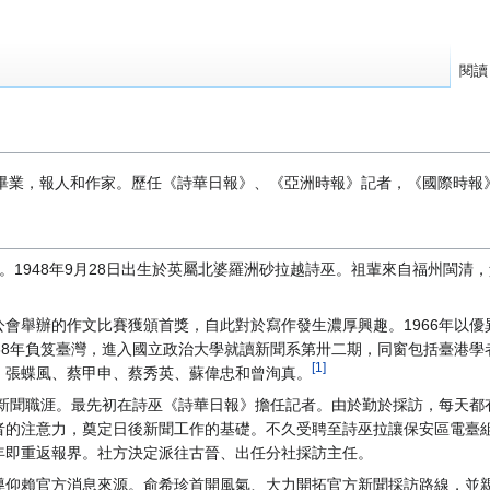
閱讀
年新聞系畢業，報人和作家。歷任《詩華日報》、《亞洲時報》記者，《國際
e Yii。1948年9月28日出生於英屬北婆羅洲砂拉越詩巫。祖輩來自福州閩
會舉辦的作文比賽獲頒首獎，自此對於寫作發生濃厚興趣。1966年以優
68年負笈臺灣，進入國立政治大學就讀新聞系第卅二期，同窗包括臺港學
[1]
、張蝶風、蔡甲申、蔡秀英、蘇偉忠和曾洵真。
身新聞職涯。最先初在詩巫《詩華日報》擔任記者。由於勤於採訪，每天都
者的注意力，奠定日後新聞工作的基礎。不久受聘至詩巫拉讓保安區電臺
年即重返報界。社方決定派往古晉、出任分社採訪主任。
導仰賴官方消息來源。俞希珍首開風氣、大力開拓官方新聞採訪路線，並