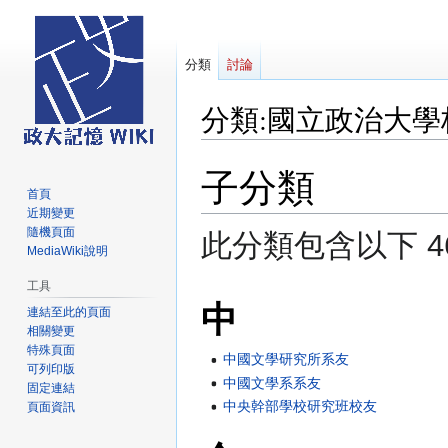
分類
討論
分類
:
國立政治大學
子分類
跳
跳
至
至
首頁
近期變更
導
搜
隨機頁面
此分類包含以下 4
覽
尋
MediaWiki說明
工具
中
連結至此的頁面
相關變更
特殊頁面
中國文學研究所系友
可列印版
中國文學系系友
固定連結
中央幹部學校研究班校友
頁面資訊