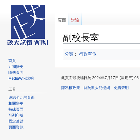
頁面
討論
副校長室
跳
跳
分類
：​
行政單位
至
至
首頁
導
搜
近期變更
覽
尋
隨機頁面
此頁面最後編輯於 2024年7月17日 (星期三) 08:
MediaWiki說明
隱私權政策
關於政大記憶網
免責聲明
工具
連結至此的頁面
相關變更
特殊頁面
可列印版
固定連結
頁面資訊