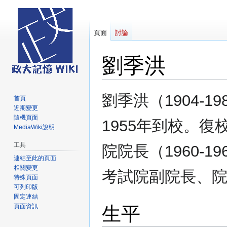
頁面
討論
劉季洪
跳
跳
劉季洪（1904-
首頁
至
至
近期變更
導
搜
隨機頁面
1955年到校。復校
覽
尋
MediaWiki說明
工具
院院長（1960-19
連結至此的頁面
相關變更
考試院副院長、院長（
特殊頁面
可列印版
固定連結
生平
頁面資訊