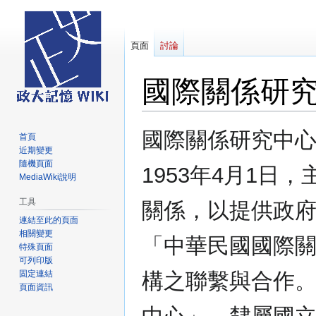
頁面
討論
國際關係研
跳
跳
國際關係研究中
首頁
至
至
近期變更
導
搜
隨機頁面
1953年4月1
覽
尋
MediaWiki說明
工具
關係，以提供政府
連結至此的頁面
相關變更
「中華民國國際
特殊頁面
可列印版
固定連結
構之聯繫與合作。
頁面資訊