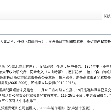
閱讀
讀政大政治所、任職《自由時報》，歷任高雄市新聞處處長、高雄市副秘書
管理局（今臺北市士林區）。父親經營小生意，家中長男。1984年中正高
政治大學政治研究所，同時進入《自由時報》，歷任記者、擔任《自由時報
年擔任謝長廷高雄市競選市長辦公室主任，投入選舉。歷任高雄市新聞處處長（1
(2005-2006)、民進黨立法委員(2012-2018)。
競選期間因選情未見起色，11月18日宣布辭去立委，19日簽署辭職書已呈
造勢活動公開質疑同黨議員的支持立場。11月25日凌晨，中選會完成台
率，在五位候選人中排名第三。
湠臺灣電影公司創辦人，2022年製作電影《流麻溝十五號》。