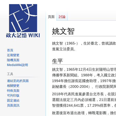
頁面
討論
姚文智
跳
跳
姚文智（1965-），生於臺北，曾就
至
至
進黨立法委員。
首頁
導
搜
近期變更
生平
覽
尋
隨機頁面
MediaWiki說明
姚文智，1965年12月4日生於陽明山
工具
傳播學系新聞組。1988年，考入國立
1994年擔任謝長廷國會助理，1997
連結至此的頁面
相關變更
副秘書長（2000-2004）、行政院新聞局局長
特殊頁面
2018年代表民進黨參選台北市長，在
可列印版
選罷法規定三月內必須補選，21日選前
固定連結
智僅獲得244,641票，17.29%得票
頁面資訊
敗選後宣布退出政壇，轉戰電影圈，擔任