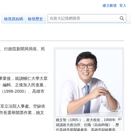
建立帳號
登入
搜
檢視原始碼
檢視歷史
尋
長、行政院新聞局局長、民
中畢業後，就讀輔仁大學大眾
》編輯。之後加入民進黨，
998-2000）、高雄市
交至立法院人事處。空缺依
北市長選舉開票作業，姚文
姚文智（1965-），政大校友，1988年
就讀政大政治所、任職《自由時報》，歷
任高雄市新聞處處長、高雄市副秘書長、