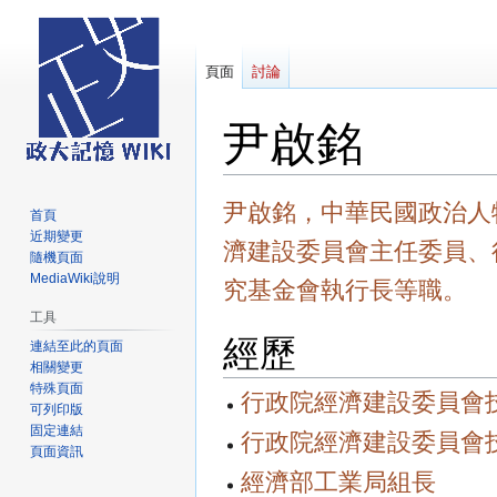
頁面
討論
尹啟銘
跳
跳
尹啟銘，中華民國政治人
首頁
至
至
近期變更
濟建設委員會主任委員、
導
搜
隨機頁面
覽
尋
MediaWiki說明
究基金會執行長等職。
工具
經歷
連結至此的頁面
相關變更
特殊頁面
行政院經濟建設委員會
可列印版
固定連結
行政院經濟建設委員會
頁面資訊
經濟部工業局組長