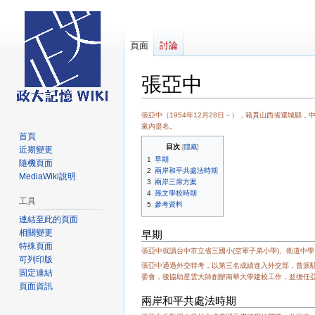
頁面
討論
張亞中
跳
跳
張亞中（1954年12月28日－），籍貫山西省運城縣
黨內提名。
至
至
首頁
導
搜
目次
近期變更
1
早期
覽
尋
隨機頁面
2
兩岸和平共處法時期
MediaWiki說明
3
兩岸三席方案
4
孫文學校時期
工具
5
參考資料
連結至此的頁面
早期
相關變更
特殊頁面
張亞中就讀台中市立省三國小(空軍子弟小學)、衛道中
可列印版
張亞中通過外交特考，以第三名成績進入外交部，曾派
固定連結
委會，後協助星雲大師創辦南華大學建校工作，並擔任
頁面資訊
兩岸和平共處法時期