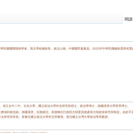
閱讀
，中華民國國際關係學者、孫文學校總校長、政治人物，中國國民黨黨員。2020年中華民國總統選舉初
學、省立台中二中、文化大學，國立政治大學外交研究所碩士、政治學博士，德國漢堡大學哲學博士。
駐奧地利維也納、德國漢堡、拉脫維亞。其後轉任行政院大陸委員會參與大陸政策研究與制定。由於不
亞太研究所所長。曾兼任國立政治大學外交所教授。曾任國立台灣大學政治學系教授。