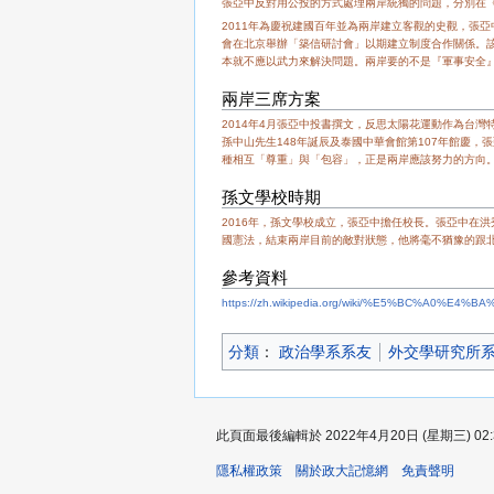
張亞中反對用公投的方式處理兩岸統獨的問題，分別在
2011年為慶祝建國百年並為兩岸建立客觀的史觀，張
會在北京舉辦「築信研討會」以期建立制度合作關係。
本就不應以武力來解決問題。兩岸要的不是『軍事安全
兩岸三席方案
2014年4月張亞中投書撰文，反思太陽花運動作為台
孫中山先生148年誕辰及泰國中華會館第107年館慶
種相互「尊重」與「包容」，正是兩岸應該努力的方向
孫文學校時期
2016年，孫文學校成立，張亞中擔任校長。張亞中在
國憲法，結束兩岸目前的敵對狀態，他將毫不猶豫的跟
參考資料
https://zh.wikipedia.org/wiki/%E5%BC%A0%E4
分類
：​
政治學系系友
外交學研究所
此頁面最後編輯於 2022年4月20日 (星期三) 02:
隱私權政策
關於政大記憶網
免責聲明