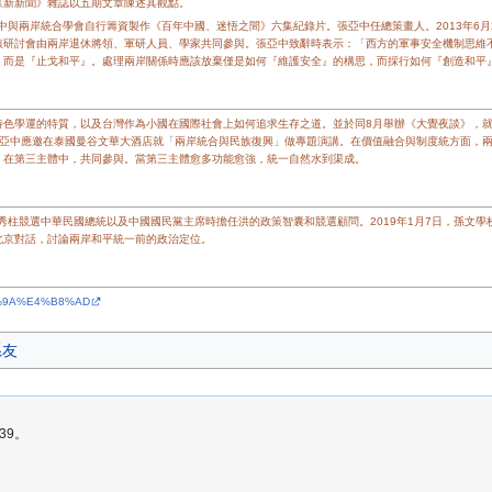
《新新聞》雜誌以五期文章陳述其觀點。
亞中與兩岸統合學會自行籌資製作《百年中國、迷悟之間》六集紀錄片。張亞中任總策畫人。2013年6
該研討會由兩岸退休將領、軍研人員、學家共同參與。張亞中致辭時表示：「西方的軍事安全機制思維
』而是『止戈和平』。處理兩岸關係時應該放棄僅是如何『維護安全』的構思，而採行如何『創造和平
灣特色學運的特質，以及台灣作為小國在國際社會上如何追求生存之道。並於同8月舉辦《大覺夜談》，就
，張亞中應邀在泰國曼谷文華大酒店就「兩岸統合與民族復興」做專題演講。在價值融合與制度統方面，兩
。在第三主體中，共同參與。當第三主體愈多功能愈強，統一自然水到渠成。
洪秀柱競選中華民國總統以及中國國民黨主席時擔任洪的政策智囊和競選顧問。2019年1月7日，孫文
北京對話，討論兩岸和平統一前的政治定位。
%BA%9A%E4%B8%AD
系友
39。