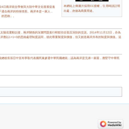
本網站上傳圖片採用CC授權，引用時請註明
月24日兩岸統合學會與大陸中華文化發展促進
出處，勿做為商業用途。
不適合兩岸的特殊情形。兩岸本是一家人，
』的思維」。
太陽花運動以後，兩岸關係的深層問題進行輕鬆但全面且深刻的交談。2014年11月12日，亦為
岸應以1+1=3的思維處理制度認同，彼此尊重製度與價值，但又創造兩岸共有的制度與價值。這
學校總校長張亞中宣布爭取代表國民黨參選中華民國總統；認為兩岸是兄弟一家親，應堅守中華民