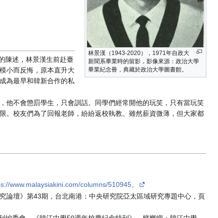
林景漢（1943-2020），1971年自政大
蒂的陳述，林景漢生前赴臺
新聞系畢業時的留影，影像來源：政治大學
模小而反悔，原本直升大
畢業紀念冊，典藏於政治大學圖書館。
成為最早和韓新合作的私
，他不會懲罰學生，只會訓話。同學們經常開他的玩笑，只有當玩笑
限。校友們為了回報老師，紛紛返校執教。雖然薪資微薄，但大家都
ps://www.malaysiakini.com/columns/510945。
研究論壇》第43期，台北南港：中央研究院亞太區域研究專題中心，頁
特刊編委會，《韓江中學50週年校慶紀念特刊》，檳榔嶼：韓江中學。