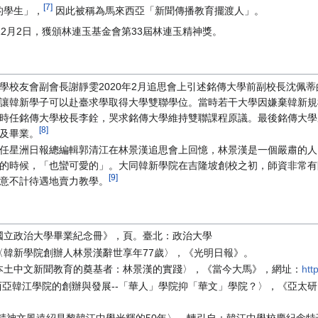
[7]
的學生」，
因此被稱為馬來西亞「新聞傳播教育擺渡人」。
年12月2日，獲頒林連玉基金會第33屆林連玉精神獎。
學校友會副會長謝靜雯2020年2月追思會上引述銘傳大學前副校長沈佩
讓韓新學子可以赴臺求學取得大學雙聯學位。當時若干大學因嫌棄韓新規
時任銘傳大學校長李銓，哭求銘傳大學維持雙聯課程原議。最後銘傳大學
[8]
及畢業。
任星洲日報總編輯郭清江在林景漢追思會上回憶，林景漢是一個嚴肅的人
的時候，「也蠻可愛的」。大同韓新學院在吉隆坡創校之初，師資非常有
[9]
意不計待遇地賣力教學。
國立政治大學畢業紀念冊》，頁。臺北：政治大學
，〈韓新學院創辦人林景漢辭世享年77歲〉，《光明日報》。
，〈本土中文新聞教育的奠基者：林景漢的實踐〉，《當今大馬》，網址：
htt
來西亞韓江學院的創辦與發展--「華人」學院抑「華文」學院？〉，《亞太
愈精神文風遠紹昌黎韓江中學光輝的50年〉，轉引自：韓江中學校慶紀念