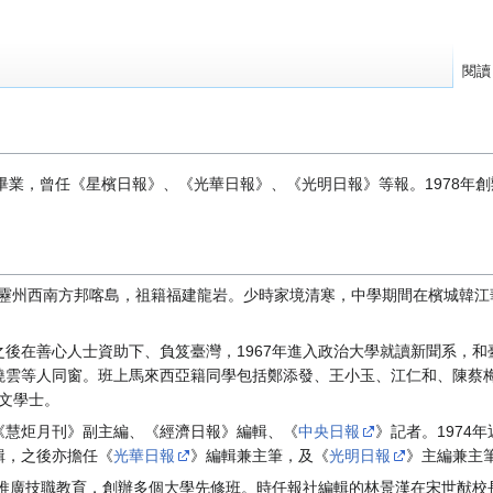
閱讀
年新聞系畢業，曾任《星檳日報》、《光華日報》、《光明日報》等報。1978
島霹靂州西南方邦喀島，祖籍福建龍岩。少時家境清寒，中學期間在檳城韓
後在善心人士資助下、負笈臺灣，1967年進入政治大學就讀新聞系，和
曉雲等人同窗。班上馬來西亞籍同學包括鄭添發、王小玉、江仁和、陳蔡
頒文學士。
《慧炬月刊》副主編、《經濟日報》編輯、《
中央日報
》記者。1974
輯，之後亦擔任《
光華日報
》編輯兼主筆，及《
光明日報
》主編兼主
極推廣技職教育，創辦多個大學先修班。時任報社編輯的林景漢在宋世猷校長