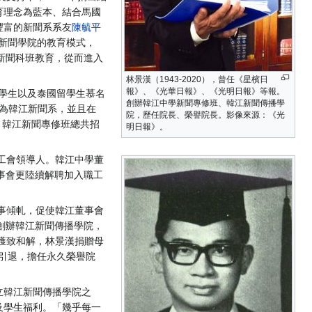
育理念為藍本、結合馬國
豐富的新聞系系友
陳毓平
新聞學院的教育模式，
新聞科班教育，從而進入
林景漢（1943-2020），曾任《星檳日
報》、《光華日報》、《光明日報》等報。
州學生以及泰國留學生慕名
創辦韓江中學新聞專修班、韓江新聞傳播學
稱為韓江新聞系，並且在
院，歷任院長、榮譽院長。影像來源：《光
間，韓江新聞專修班總共招
明日報》。
工會領導人。韓江中學董
事會更陸續解聘加入職工
事傾軋，促使韓江董事會
創辦韓江新聞傳播學院，
獲致和解，林景漢捐贈母
置引退，擔任永久榮譽院
立韓江新聞傳播學院之
及學生福利。「幾乎每一