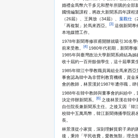
婚禮金馬幣六千多元和歷年所購的全部
國情編製課程，將政大新聞系四年課程
（26屆）、王興放（34屆）、
葉觀仕
（
[3]
「再複製」於馬來西亞。
這個新聞專
本地媒體工作。
1978年新聞專修班甫開辦就吸引30
[4]
前來受教。
1980年代初期，新聞專
1985年與臺灣政治大學新聞系締結為姊
收十屆約一百卅餘個學生，這十屆畢業
1985年韓江中學教職員籌組全馬來西
事會認為韓中為非營利教育機構，資金
會的教師，林景漢於1987年遭停職，
1988年在韓中教師與董事會的糾紛中
[6]
決定停辦新聞系。
之後林景漢在韓中
自任院長兼新聞系主任。之後又因「韓江
校韓中五萬馬幣，韓江新聞傳播學院易
長。
林景漢從小家貧，深刻理解貧窮子弟的
後，秉持「平民收費，愛教無類」理念