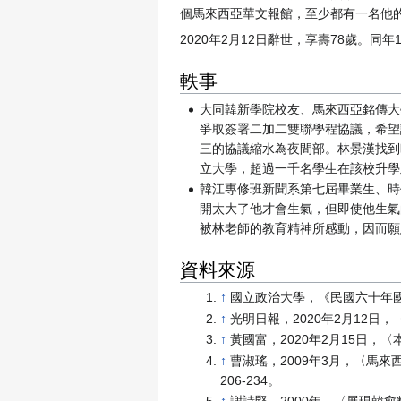
個馬來西亞華文報館，至少都有一名他
2020年2月12日辭世，享壽78歲。同
軼事
大同韓新學院校友、馬來西亞銘傳大
爭取簽署二加二雙聯學程協議，希望
三的協議縮水為夜間部。林景漢找到
立大學，超過一千名學生在該校升學
韓江專修班新聞系第七屆畢業生、時
開太大了他才會生氣，但即使他生氣
被林老師的教育精神所感動，因而願
資料來源
↑
國立政治大學，《民國六十年
↑
光明日報，2020年2月12日
↑
黃國富，2020年2月15日
↑
曹淑瑤，2009年3月，〈馬
206-234。
↑
謝詩堅，2000年，〈展現韓