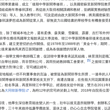
新聞專業書籍，成立「後期中學新聞專修班」。以美國密蘇里新聞學院教
濃縮成兩年專修班課程，再從政大取得相關課綱和教材，並網羅實務經驗
27屆）等人、加入教學行列。可說是經由政大新聞系中轉，將美國密蘇里
修班讓夢想成為新聞從業人員、卻無資力出國唸書的華校學生有機會接受
名學生，除了檳城本地之外，還有柔佛、森美蘭、雪蘭莪、霹靂、吉打等外
修班學生獲得馬國華文報館承認大專資格。韓江中學新聞專修班後來也改
妹系，建立更密切的合作關係。從1978年至1988年的「黃金十年」期
生後來遍佈馬來西亞新聞媒體，成為各個媒體的領軍人物。
亞第一個華文獨中教師職工會，促請韓中董事會承認其組織，林景漢則是職
[5]
來自華社捐助，而非營利公司，因而拒絕教師職工會要求。
之後韓江董
肆後雙方對簿公堂，官司纏訟經年。
，當地報紙一些不利董事會的言論，被懷疑為新聞班學生所撰，一連串的人
新聞專修班和新聞系畢業校友支持下、南遷吉隆玻，在焦嶺大同花園重新
」校名爭議，再度和韓江中學爭訟。經過校友從中斡旋，雙方在2011年
名為
大同韓新學院
，為時12年的官司終於劃上句號。2018年自院長位
困境，他畢生深信教育能改變人的一生，壯年以後克盡所能辦學。創辦私
辦學，三十年來維持低廉學費政策。退休之後，仍心心念念學院發展，以