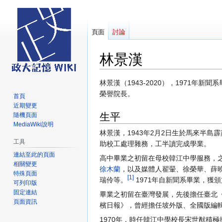
頁面
討論
林景漢
跳
跳
林景漢（1943-2020），1971
至
至
榮譽院長。
首頁
導
搜
近期變更
生平
覽
尋
隨機頁面
MediaWiki說明
林景漢，1943年2月2日生於馬來半
工具
助校工處理雜務，工半讀完成學業。
連結至此的頁面
高中畢業之初留在母校韓江中學服務，之
相關變更
徐木蘭
，以及媒體人翟翬、徐榮華、薛
特殊頁面
[1]
瑞伶等。
1971年自新聞系畢業，獲
可列印版
固定連結
畢業之初留在臺灣發展，先後擔任臺北
頁面資訊
檳日報》，曾經擔任坡外版、全國版編
1970年，時任韓江中學校長宋世猷積