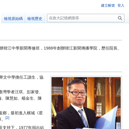
建立帳號
登入
搜
檢視原始碼
檢視歷史
尋
年創辦韓江中學新聞專修班，1988年創辦韓江新聞傳播學院，歷任院長、
江華文中學擔任工讀生，協
臺灣學者汪琪、彭家發、
梅、陳慧如、楊金生、陳
年返鄉，最初進入檳城《星
[2]
筆。
支持下，1977年捐出結