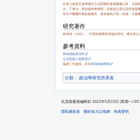
於第七屆第五會期擔任立法院國民黨黨團書記長，任期間
法、工會法，更於臨時會期間，與黨籍立委以及民進黨
曾任中國國民黨副秘書長、政策會執行長（俗稱「大黨鞭」
研究著作
林鴻池（1982）。印尼政黨體系演進的研究。國立政
參考資料
林鴻池維基百科
立法院第八屆委員
協調二代健保，詳見
林鴻池新聞稿
分類
：​
政治學研究所系友
此頁面最後編輯於 2022年5月23日 (星期一) 03:
隱私權政策
關於政大記憶網
免責聲明