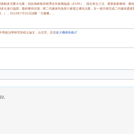
推動多項重大法案，包括海峽兩岸經濟合作架構協議（ECFA）、陸生來台三法、產業創新條例、農
團多次進行協調，最終獲得共識，將二代健保列為第六會期之優先法案，在一個月後完成二代健保通過
），2014年7月31日請辭「大黨鞭」。
治大學政治學研究所碩士論文，台北市。詳見
政大機構典藏
22。