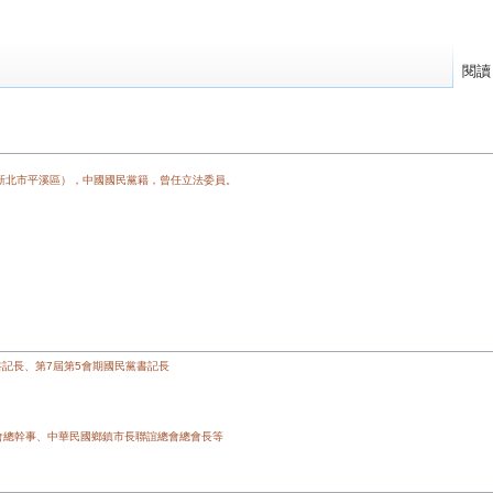
閱讀
今新北市平溪區），中國國民黨籍，曾任立法委員。
書記長、第7屆第5會期國民黨書記長
會總幹事、中華民國鄉鎮市長聯誼總會總會長等