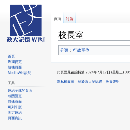
頁面
討論
校長室
跳
跳
分類
：​
行政單位
至
至
首頁
導
搜
近期變更
覽
尋
隨機頁面
此頁面最後編輯於 2024年7月17日 (星期三) 08:
MediaWiki說明
隱私權政策
關於政大記憶網
免責聲明
工具
連結至此的頁面
相關變更
特殊頁面
可列印版
固定連結
頁面資訊