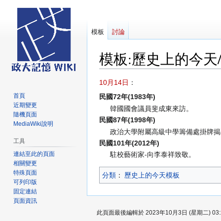
模板
討論
模板
:
歷史上的今天/
跳
跳
10月14日
：
至
至
首頁
民國72年(1983年)
導
搜
近期變更
韓國國會議員斐成東來訪。
覽
尋
隨機頁面
民國87年(1998年)
MediaWiki說明
政治大學附屬高級中學籌備處掛牌揭
工具
民國101年(2012年)
連結至此的頁面
駐校藝術家-向李泰祥致敬。
相關變更
特殊頁面
分類
：​
歷史上的今天模板
可列印版
固定連結
頁面資訊
此頁面最後編輯於 2023年10月3日 (星期二) 03: