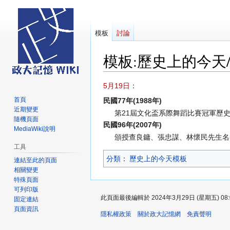
模板
討論
模板
:
歷史上的今天/
跳
跳
5月19日
：
至
至
首頁
民國77年(1988年)
導
搜
近期變更
第21屆文化盃系際舞蹈比賽冠軍歷
覽
尋
隨機頁面
民國96年(2007年)
MediaWiki說明
頒授查良鏞、張忠謀、林懷民先生名
工具
分類
：​
歷史上的今天模板
連結至此的頁面
相關變更
特殊頁面
可列印版
此頁面最後編輯於 2024年3月29日 (星期五) 08:
固定連結
頁面資訊
隱私權政策
關於政大記憶網
免責聲明