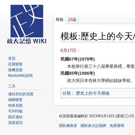
模板
討論
模板
:
歷史上的今天/
跳
跳
6月17日
：
至
至
首頁
民國67年(1978年)
導
搜
近期變更
本校舉行第三十八屆畢業典禮，畢業生共
覽
尋
隨機頁面
民國85年(1996年)
MediaWiki說明
政大與日本杏林大學締結姐妹學校。
工具
分類
：​
歷史上的今天模板
連結至此的頁面
相關變更
特殊頁面
可列印版
此頁面最後編輯於 2023年6月14日 (星期三) 03:
固定連結
頁面資訊
隱私權政策
關於政大記憶網
免責聲明