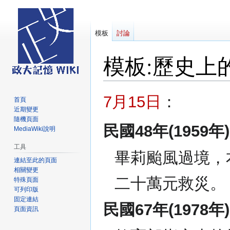
模板
討論
模板
:
歷史上的
跳
跳
7月15日
：
首頁
至
至
近期變更
導
搜
隨機頁面
民國48年(1959年)
覽
尋
MediaWiki說明
工具
畢莉颱風過境，
連結至此的頁面
相關變更
二十萬元救災。
特殊頁面
可列印版
固定連結
民國67年(1978年)
頁面資訊