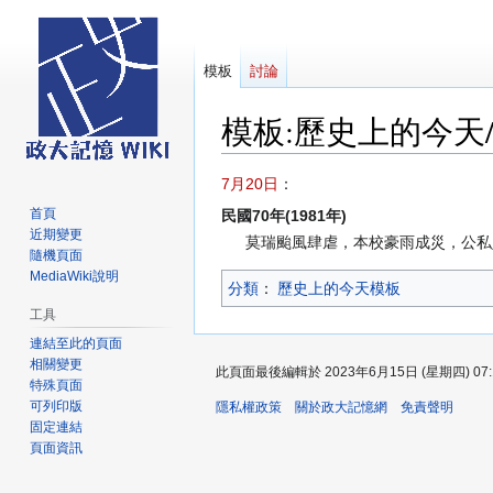
模板
討論
模板
:
歷史上的今天/
跳
跳
7月20日
：
至
至
首頁
民國70年(1981年)
導
搜
近期變更
莫瑞颱風肆虐，本校豪雨成災，公私
覽
尋
隨機頁面
MediaWiki說明
分類
：​
歷史上的今天模板
工具
連結至此的頁面
相關變更
此頁面最後編輯於 2023年6月15日 (星期四) 07:
特殊頁面
可列印版
隱私權政策
關於政大記憶網
免責聲明
固定連結
頁面資訊