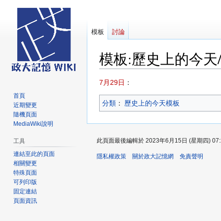
模板
討論
模板
:
歷史上的今天/
跳
跳
7月29日
：
至
至
首頁
分類
：​
歷史上的今天模板
導
搜
近期變更
覽
尋
隨機頁面
MediaWiki說明
此頁面最後編輯於 2023年6月15日 (星期四) 07:
工具
連結至此的頁面
隱私權政策
關於政大記憶網
免責聲明
相關變更
特殊頁面
可列印版
固定連結
頁面資訊