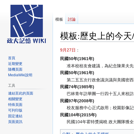
模板
討論
模板
:
歷史上的今天/
跳
跳
9月27日
：
至
至
首頁
民國50年(1961年)
導
搜
近期變更
准本校校友會建議，為紀念陳果夫先
覽
尋
隨機頁面
民國50年(1961年)
MediaWiki說明
第二五五次行政會議決議與美國密西
工具
民國74年(1985年)
連結至此的頁面
巴林青年訪華團一行四十五人來校訪
相關變更
民國97年(2008年)
特殊頁面
校友服務中心正式啟用；校園影像記
可列印版
民國104年(2015年)
固定連結
民國104年霍特獎揭曉 政大團隊獲
頁面資訊