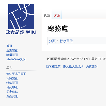
頁面
討論
總務處
跳
跳
分類
：​
行政單位
至
至
首頁
導
搜
近期變更
覽
尋
隨機頁面
此頁面最後編輯於 2024年7月17日 (星期三) 08:
MediaWiki說明
隱私權政策
關於政大記憶網
免責聲明
工具
連結至此的頁面
相關變更
特殊頁面
可列印版
固定連結
頁面資訊