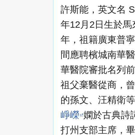
許斯能，英文名 Shu
年12月2日生於
年，祖籍廣東普寧
間應聘檳城南華
華醫院審批名列
祖父棄醫從商，
的孫文、汪精衛
崢嶸
嫻於古典詩
打州支部主席，