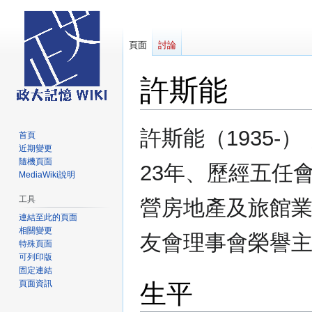
頁面
討論
許斯能
跳
跳
許斯能（1935-
首頁
至
至
近期變更
導
搜
隨機頁面
23年、歷經五任
覽
尋
MediaWiki說明
工具
營房地產及旅館
連結至此的頁面
相關變更
友會理事會榮譽
特殊頁面
可列印版
固定連結
生平
頁面資訊