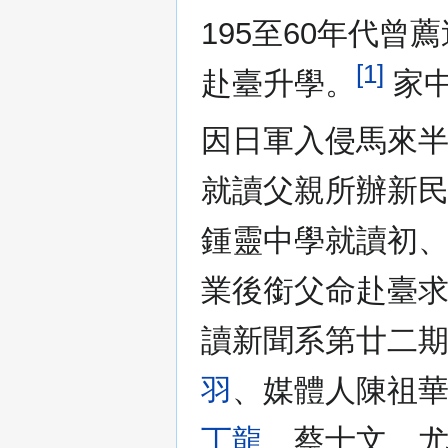
195至60年代曾
[1]
赴臺升學。
家中
因日軍入侵馬來
就讀父親所辦新
鍾靈中學就讀初、
業後銜父命赴臺
讀新聞系第廿二
羽
、媒體人陳祖
丁龍
、蔡士文、