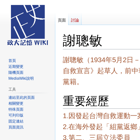
頁面
討論
謝聰敏
跳
跳
謝聰敏（1934年5月2日
首頁
至
至
近期變更
自救宣言》起草人，前中
導
搜
隨機頁面
覽
尋
MediaWiki說明
黨籍。
工具
重要經歷
連結至此的頁面
相關變更
特殊頁面
1.因發起台灣自救運動一案兩
可列印版
固定連結
2.在海外發起「組黨返鄉
頁面資訊
3.第二、三屆立法委員