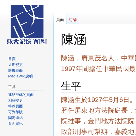
頁面
討論
陳涵
跳
跳
陳涵，廣東茂名人，中華民
首頁
至
至
近期變更
1997年間擔任中華民國
導
搜
隨機頁面
覽
尋
MediaWiki說明
生平
工具
連結至此的頁面
陳涵生於1927年5月6
相關變更
特殊頁面
歷任屏東地方法院庭長，
可列印版
固定連結
院推事，金門地方法院院
頁面資訊
政部刑事司幫辦，嘉義地