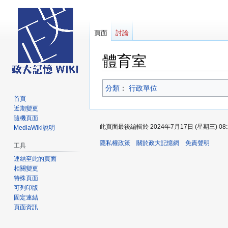
頁面
討論
體育室
跳
跳
分類
：​
行政單位
至
至
首頁
導
搜
近期變更
覽
尋
隨機頁面
此頁面最後編輯於 2024年7月17日 (星期三) 08:
MediaWiki說明
隱私權政策
關於政大記憶網
免責聲明
工具
連結至此的頁面
相關變更
特殊頁面
可列印版
固定連結
頁面資訊