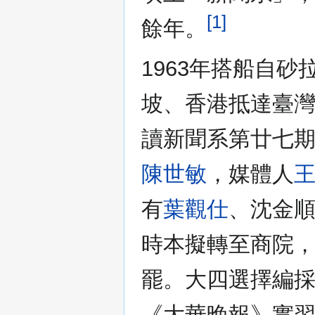
[1]
餘年。
1963年搭船自
坡、香港抵達臺
讀新聞系第廿七
陳世敏
，媒體人
有
葉觀仕
、沈金
時本擬轉至商院
罷。大四選擇編
《大華晚報》實