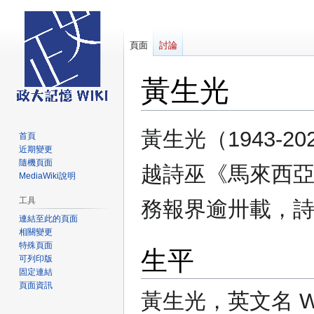
頁面
討論
黃生光
跳
跳
黃生光（1943-
首頁
至
至
近期變更
導
搜
隨機頁面
越詩巫《馬來西
覽
尋
MediaWiki說明
工具
務報界逾卅載，
連結至此的頁面
相關變更
特殊頁面
生平
可列印版
固定連結
頁面資訊
黃生光，英文名 Won