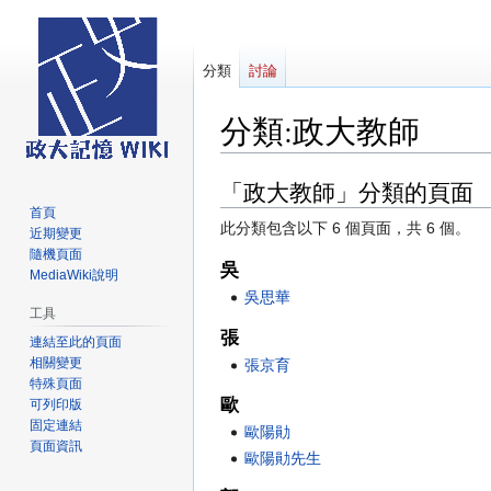
分類
討論
分類
:
政大教師
「政大教師」分類的頁面
跳
跳
至
至
首頁
此分類包含以下 6 個頁面，共 6 個。
近期變更
導
搜
隨機頁面
覽
尋
吳
MediaWiki說明
吳思華
工具
張
連結至此的頁面
相關變更
張京育
特殊頁面
歐
可列印版
固定連結
歐陽勛
頁面資訊
歐陽勛先生