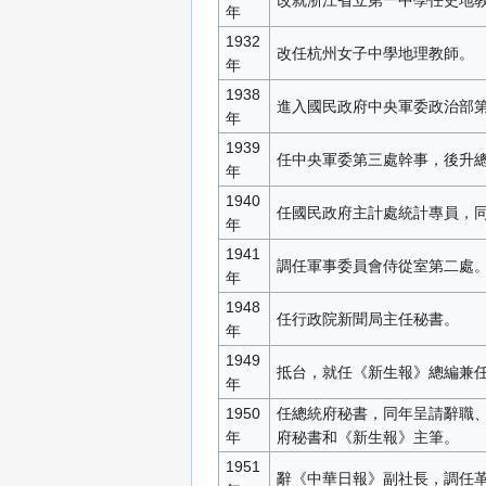
改就浙江省立第一中學任史地
年
1932
改任杭州女子中學地理教師。
年
1938
進入國民政府中央軍委政治部
年
1939
任中央軍委第三處幹事，後升
年
1940
任國民政府主計處統計專員，
年
1941
調任軍事委員會侍從室第二處
年
1948
任行政院新聞局主任秘書。
年
1949
抵台，就任《新生報》總編兼
年
1950
任總統府秘書，同年呈請辭職
年
府秘書和《新生報》主筆。
1951
辭《中華日報》副社長，調任