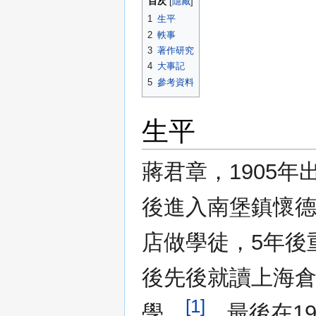
目次
1
生平
2
軼事
3
著作研究
4
大事記
5
參考資料
生平
蔣君章，1905
後進入南堡鎮懷
店做學徒，5年後
後先後就讀上海
[1]
學。
。最後在1