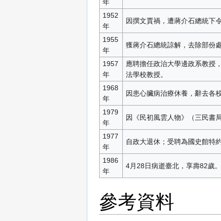
年
1952
因撰文賈禍，遭蔣介石總統下
年
1955
獲蔣介石總統諒解，去除部份
年
1957
應聘擔任政治大學邊政系教授
年
法學校教授。
1968
因患心臟病治療休養，辭去各
年
1979
因《民初風雲人物》（三民書局
年
1977
自政大退休；受聘為國史館特
年
1986
4月28日病逝臺北，享壽82歲
年
參考資料