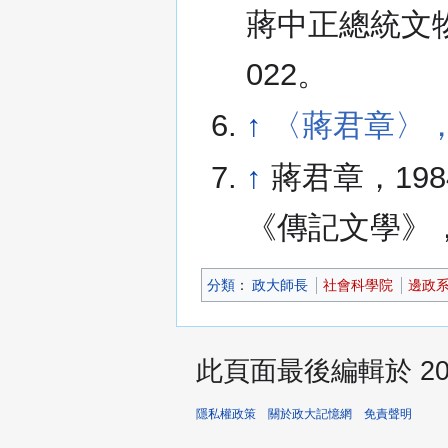
蔣中正總統文物系列
022。
↑
〈蔣君章〉
↑
蔣君章，19
《傳記文學》，45
分類
：​
政大師長
社會科學院
邊政
此頁面最後編輯於 2025
隱私權政策
關於政大記憶網
免責聲明