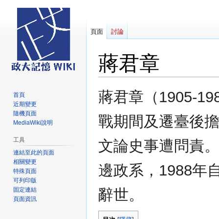
頁面
討論
蔣君章
跳
跳
蔣君章（1905-1
首頁
至
至
近期變更
導
搜
隨機頁面
戰期間及遷臺後
覽
尋
MediaWiki說明
工具
文論史事遭問責。
連結至此的頁面
相關變更
邊政系，1988年
特殊頁面
可列印版
固定連結
辭世。
頁面資訊