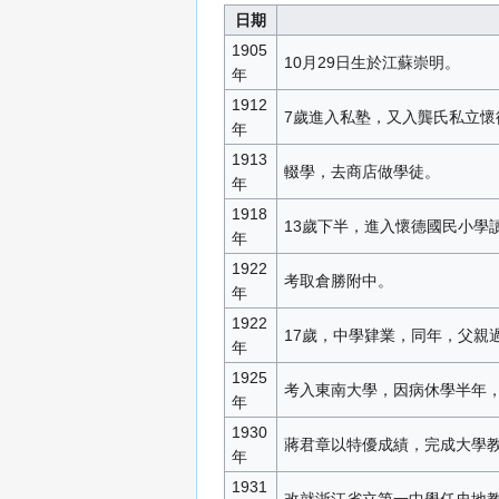
日期
1905
10月29日生於江蘇崇明。
年
1912
7歲進入私塾，又入龔氏私立懷
年
1913
輟學，去商店做學徒。
年
1918
13歲下半，進入懷德國民小學
年
1922
考取倉勝附中。
年
1922
17歲，中學肄業，同年，父親
年
1925
考入東南大學，因病休學半年
年
1930
蔣君章以特優成績，完成大學
年
1931