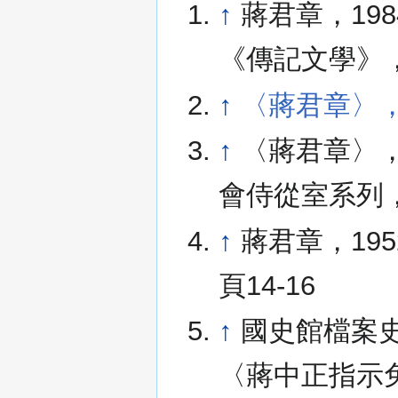
↑
蔣君章，19
《傳記文學》，45
↑
〈蔣君章〉
↑
〈蔣君章〉
會侍從室系列，編號
↑
蔣君章，19
頁14-16
↑
國史館檔案史
〈蔣中正指示