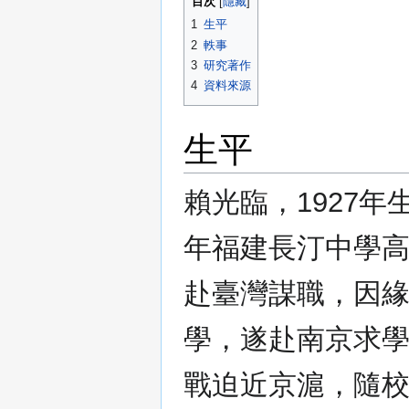
目次
1
生平
2
軼事
3
研究著作
4
資料來源
生平
賴光臨，1927年
年福建長汀中學
赴臺灣謀職，因
學，遂赴南京求學
戰迫近京滬，隨