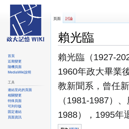
頁面
討論
賴光臨
跳
跳
賴光臨（1927-2
首頁
至
至
近期變更
導
搜
隨機頁面
1960年政大畢
覽
尋
MediaWiki說明
工具
教新聞系，曾任
連結至此的頁面
相關變更
（1981-1987）
特殊頁面
可列印版
固定連結
1988），1995
頁面資訊