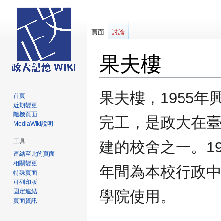
頁面
討論
果夫樓
跳
跳
果夫樓，1955年興
首頁
至
至
近期變更
導
搜
隨機頁面
完工，是政大在
覽
尋
MediaWiki說明
工具
建的校舍之一。195
連結至此的頁面
相關變更
年間為本校行政
特殊頁面
可列印版
固定連結
學院使用。
頁面資訊